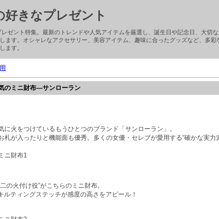
子の好きなプレゼント
ぶプレゼント特集。最新のトレンドや人気アイテムを厳選し、誕生日や記念日、大切
します。オシャレなアクセサリー、美容アイテム、趣味に合ったグッズなど、多彩
します。
用
気のミニ財布—サンローラン
気に火をつけているもうひとつのブランド「サンローラン」。
お札が入ったりと機能面も優秀。多くの女優・セレブが愛用する“確かな実力
ミニ財布1
第二の火付け役”がこちらのミニ財布。
とキルティングステッチが感度の高さをアピール！