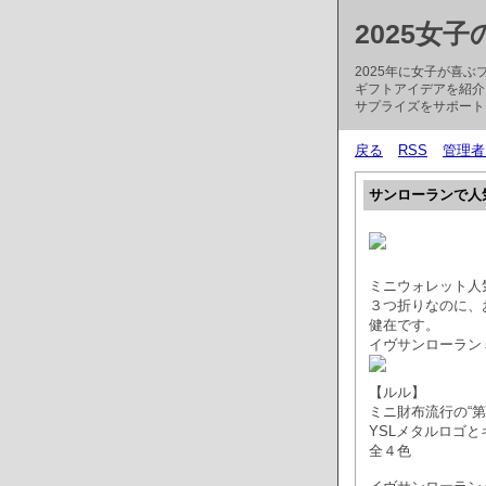
2025女
2025年に女子が喜
ギフトアイデアを紹介
サプライズをサポート
戻る
RSS
管理者
サンローランで人
ミニウォレット人
３つ折りなのに、
健在です。
イヴサンローラン
【ルル】
ミニ財布流行の“
YSLメタルロゴ
全４色