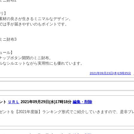
ミニ財布2
パリ】
素材の良さが生きるミニマルなデザイン。
では手が届きやすいのもポイントです。
ミニ財布3
ュール】
スナップボタン開閉のミニ財布。
ルなシルエットながら実用性にも優れています。
2021年09月23日(木)15時35分
ント
ＵＲＬ
2021年09月29日(水)17時18分
編集・削除
ゼントを【2021年度版】ランキング形式でご紹介していきますので、是非プ
。