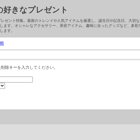
子の好きなプレゼント
ぶプレゼント特集。最新のトレンドや人気アイテムを厳選し、誕生日や記念日、大切
します。オシャレなアクセサリー、美容アイテム、趣味に合ったグッズなど、多彩
します。
用
た削除キーを入力してください。