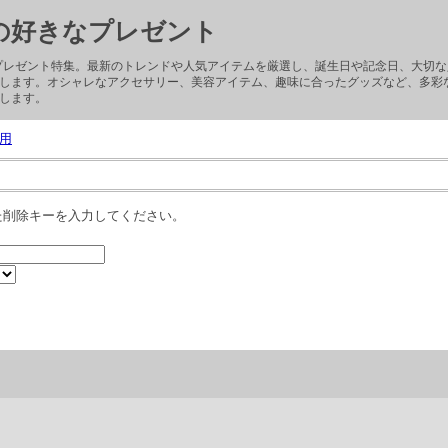
子の好きなプレゼント
ぶプレゼント特集。最新のトレンドや人気アイテムを厳選し、誕生日や記念日、大切
します。オシャレなアクセサリー、美容アイテム、趣味に合ったグッズなど、多彩
します。
用
た削除キーを入力してください。