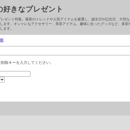
子の好きなプレゼント
ぶプレゼント特集。最新のトレンドや人気アイテムを厳選し、誕生日や記念日、大切
します。オシャレなアクセサリー、美容アイテム、趣味に合ったグッズなど、多彩
します。
用
た削除キーを入力してください。