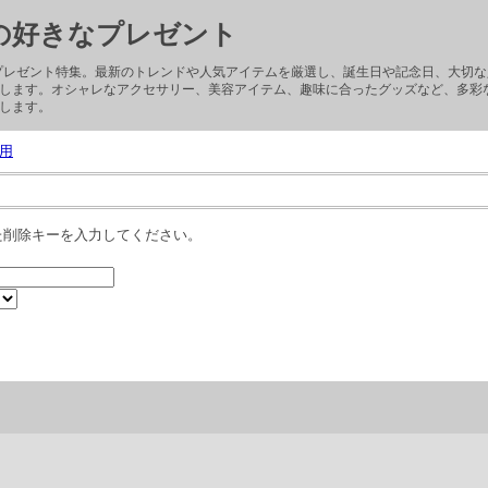
子の好きなプレゼント
ぶプレゼント特集。最新のトレンドや人気アイテムを厳選し、誕生日や記念日、大切
します。オシャレなアクセサリー、美容アイテム、趣味に合ったグッズなど、多彩
します。
用
た削除キーを入力してください。