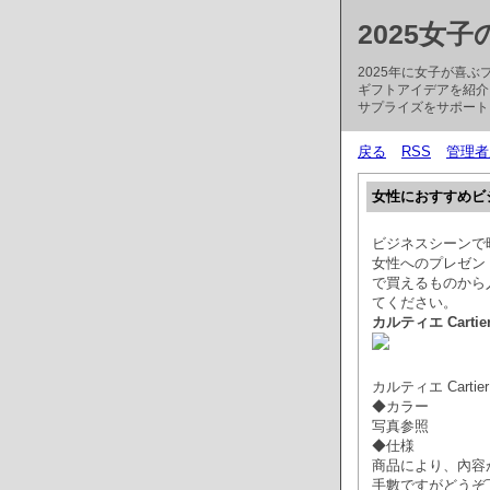
2025女
2025年に女子が喜
ギフトアイデアを紹介
サプライズをサポート
戻る
RSS
管理者
女性におすすめビジ
ビジネスシーンで
女性へのプレゼン
で買えるものから
てください。
カルティエ Carti
カルティエ Carti
◆カラー
写真参照
◆仕様
商品により、內容
手數ですがどうぞ