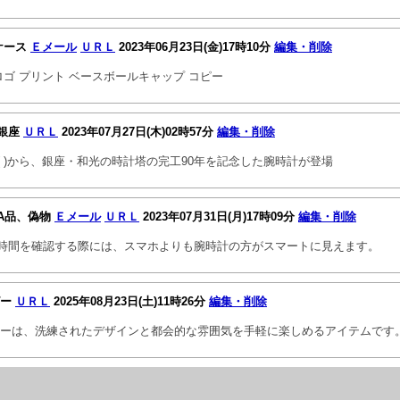
eケース
Ｅメール
ＵＲＬ
2023年06月23日(金)17時10分
編集・削除
ロゴ プリント ベースボールキャップ コピー
銀座
ＵＲＬ
2023年07月27日(木)02時57分
編集・削除
( )から、銀座・和光の時計塔の完工90年を記念した腕時計が登場
A品、偽物
Ｅメール
ＵＲＬ
2023年07月31日(月)17時09分
編集・削除
時間を確認する際には、スマホよりも腕時計の方がスマートに見えます。
ピー
ＵＲＬ
2025年08月23日(土)11時26分
編集・削除
ピーは、洗練されたデザインと都会的な雰囲気を手軽に楽しめるアイテムです