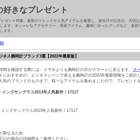
子の好きなプレゼント
ぶプレゼント特集。最新のトレンドや人気アイテムを厳選し、誕生日や記念日、大切
します。オシャレなアクセサリー、美容アイテム、趣味に合ったグッズなど、多彩
します。
用
ネス腕時計ブランド3選【2022年最新版】
時間を確認する際には、スマホよりも腕時計の方がスマートに見えます。
ス
トにおすすめの、ビジネスシーンで使える腕時計の2022年最新情報をご紹介
人気のブランドのものまで、様々なアイテムを集めましたので、プレゼント
er メンズサングラス2013年人気新作！17117
er メンズサングラス2013年人気新作！17117
が異なるため、
下記の商品の詳細図をご參考ください。