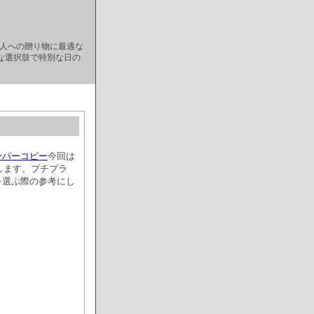
な人への贈り物に最適な
な選択肢で特別な日の
ーパーコピー
今回は
します。プチプラ
を選ぶ際の参考にし