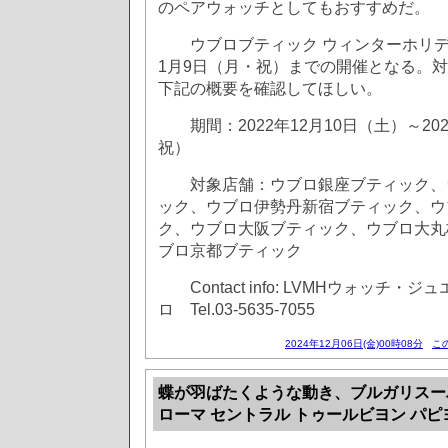
のペアウォッチとしてもおすすめだ。
ウブロブティック ウィンターホリデー
1月9日（月・祝）までの開催となる。
下記の概要を確認してほしい。
期間：2022年12月10日（土）～202
祝）
対象店舗：ウブロ銀座ブティック、
ック、ウブロ伊勢丹新宿ブティック、ウ
ク、ウブロ大阪ブティック、ウブロ大丸
ブロ京都ブティック
Contact info: LVMHウォッチ・ジ
ロ Tel.03-5635-7055
2024年12月06日(金)00時08分
こ
蝶が羽ばたくような動き、ブルガリスー
ローマ セントラル トゥールビヨン パピ