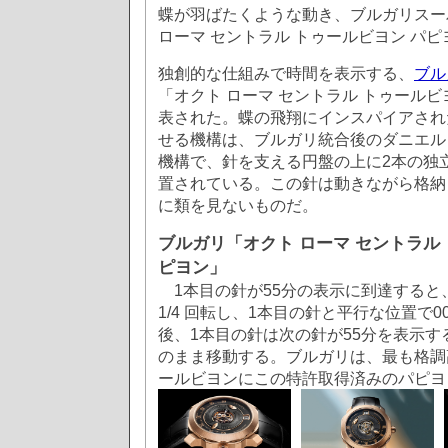
蝶が羽ばたくような動き、ブルガリスー
ローマ セントラル トゥールビヨン パピ
独創的な仕組みで時間を表示する、
ブル
「オクト ローマ セントラル トゥールビ
表された。蝶の飛翔にインスパイアされ
せる機構は、ブルガリ統合後のダニエル
機構で、針を支える円盤の上に2本の独
置されている。この針は動きながら格納
に類を見ないものだ。
ブルガリ「オクト ローマ セントラル
ピヨン」
1本目の針が55分の表示に到達すると、
1/4 回転し、1本目の針と平行な位置で
後、1本目の針は次の針が55分を表示
のまま移動する。ブルガリは、最も格調
ールビヨンにこの特許取得済みのパピヨ