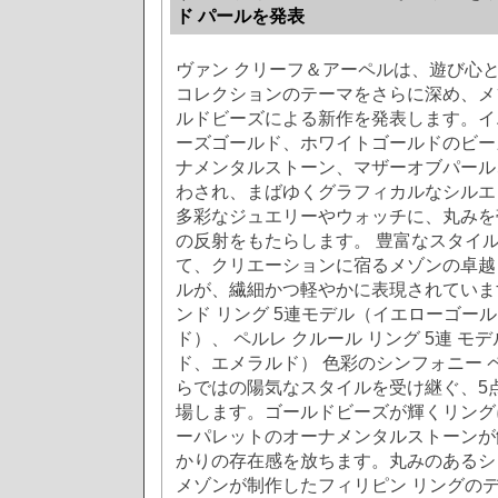
ド パールを発表
ヴァン クリーフ＆アーペルは、遊び心
コレクションのテーマをさらに深め、メ
ルドビーズによる新作を発表します。イ
ーズゴールド、ホワイトゴールドのビー
ナメンタルストーン、マザーオブパール
わされ、まばゆくグラフィカルなシルエ
多彩なジュエリーやウォッチに、丸みを
の反射をもたらします。 豊富なスタイ
て、クリエーションに宿るメゾンの卓越
ルが、繊細かつ軽やかに表現されています
ンド リング 5連モデル（イエローゴー
ド）、 ペルレ クルール リング 5連 
ド、エメラルド） 色彩のシンフォニー 
らではの陽気なスタイルを受け継ぐ、5
場します。ゴールドビーズが輝くリング
ーパレットのオーナメンタルストーンが
かりの存在感を放ちます。丸みのあるシェ
メゾンが制作したフィリピン リングの