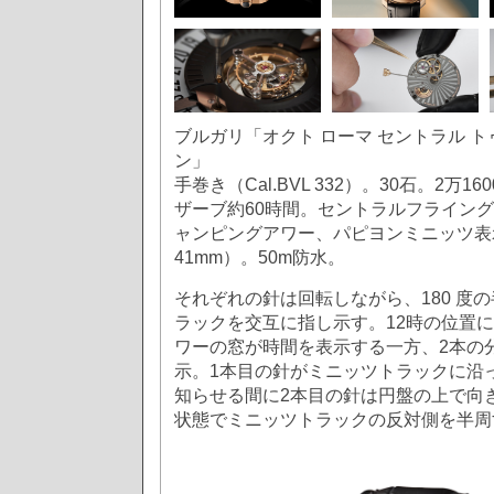
ブルガリ「オクト ローマ セントラル ト
ン」
手巻き（Cal.BVL 332）。30石。2万
ザーブ約60時間。セントラルフライン
ャンピングアワー、パピヨンミニッツ表示
41mm）。50m防水。
それぞれの針は回転しながら、180 度
ラックを交互に指し示す。12時の位置
ワーの窓が時間を表示する一方、2本の
示。1本目の針がミニッツトラックに沿
知らせる間に2本目の針は円盤の上で向
状態でミニッツトラックの反対側を半周