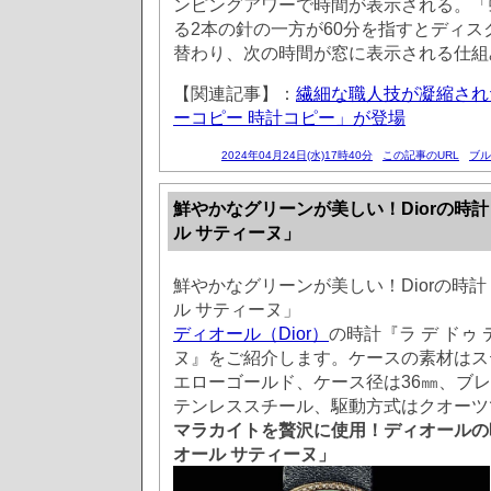
ンピングアワーで時間が表示される。「
る2本の針の一方が60分を指すとディ
替わり、次の時間が窓に表示される仕組
【関連記事】：
繊細な職人技が凝縮され
ーコピー 時計コピー」が登場
2024年04月24日(水)17時40分
この記事のURL
ブル
鮮やかなグリーンが美しい！Diorの時計
ル サティーヌ」
鮮やかなグリーンが美しい！Diorの時計
ル サティーヌ」
ディオール（Dior）
の時計『ラ デ ドゥ
ヌ』をご紹介します。ケースの素材はス
エローゴールド、ケース径は36㎜、ブ
テンレススチール、駆動方式はクオーツ
マラカイトを贅沢に使用！ディオールの時
オール サティーヌ」