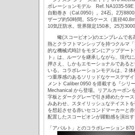
ボレーションモデル Ref. NA1035-59E
自動巻き（Cal.0950）。24石。2万8
ザーブ約50時間。SSケース（直径40.8m
10気圧防水。世界限定150本。25万30
蠍(スコーピオン)のエンブレムで名
熱とクラフトマンシップを持つクルマ「
的な機械式時計をモダンにアップデート
ト』は、ルーツを継承しながら、現代に
押さえ、しかもエモーショナルであると
いる。コラボレーションモデルは、2 
つ重厚感のあるソリッドなケースデザイ
メント Caliber 0950 を搭載する『シ
Mechanical から登場。リアルカー
字板とダークグレーで引き締めたケース
みあわせ、スタイリッシュなテイストを
を想起させる赤いセコンドマーカーと赤
配置したスコーピオンが躍動感を演出す
「アバルト」とのコラボレーション 870 Mec