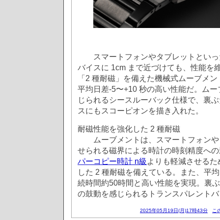
スマートフォンやタブレットといっ
バイスに 1cm まで近づけても、性能
「2 種耐磁」を備えた機械式ムーブメント C
平均日差-5〜+10 秒の高い性能だ。ム
じられるシースルーバック仕様で、裏ぶ
スにもスコーピオンを描き入れた。
耐磁性能を強化した 2 種耐磁
ムーブメントは、スマートフォンや
せられる磁界による時計の時刻精度への影
パーコピー時計 n級
よりも軽減させるた
した 2 種耐磁を備えている。また、平均日
続時間約50時間と高い性能を実現。裏
の鼓動を感じられるトランスパレントバ
2025年05月19日(月)17時43分
こ