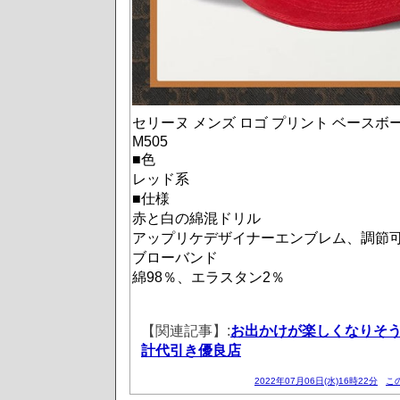
セリーヌ メンズ ロゴ プリント ベースボ
M505
■色
レッド系
■仕様
赤と白の綿混ドリル
アップリケデザイナーエンブレム、調節
ブローバンド
綿98％、エラスタン2％
【関連記事】:
お出かけが楽しくなりそ
計代引き優良店
2022年07月06日(水)16時22分
こ