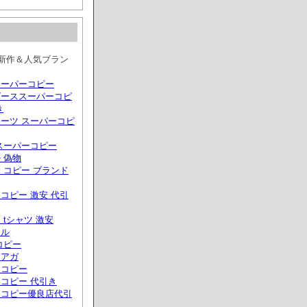
夏新作＆人気ブラン
スーパーコピー
グーススーパーコピ
き
ーツ スーパーコピ
スーパーコピー
 偽物
 コピー ブランド
コピー 激安 代引
 tシャツ 激安
ール
コピー
シアガ
ドコピー
コピー 代引き
ドコピー優良店代引