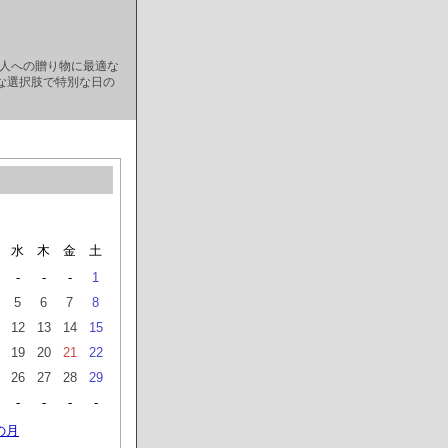
な人への贈り物に最適な
な選択肢で特別な日の
水
木
金
土
-
-
-
1
5
6
7
8
12
13
14
15
19
20
21
22
26
27
28
29
-
-
-
-
の月