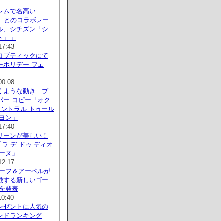
レムで名高い
H」とのコラボレー
ル、シチズン「シ
ト」」
17:43
ロブティックにて
ーホリデー フェ
00:08
くような動き、ブ
パー コピー「オク
セントラル トゥール
ピヨン」
17:40
リーンが美しい！
「ラ デ ドゥ ディオ
ィーヌ」
12:17
リーフ＆アーペルが
徴する新しいゴー
ルを発表
10:40
レゼントに人気の
ンドランキング