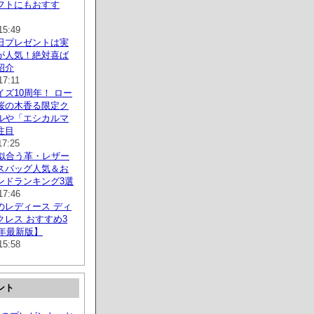
フトにもおすす
15:49
日プレゼントは実
が人気！絶対喜ば
紹介
17:11
ズ10周年！ ロー
桜の木香る限定ク
ルや「エシカルマ
注目
17:25
に似合う革・レザー
スバッグ人気＆お
ンドランキング3選
17:46
のレディース ディ
クレス おすすめ3
2年最新版】
15:58
ント