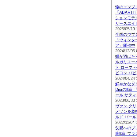
蠍のエンブ
「ABART
ションモデ
リーズエイ
2025/05/19 
全国のウブ
「ウィンタ
ア」開催中
2024/12/06 
蝶が羽ばた
ルガリスー
ト ローマ 
ビヨン パ
2024/04/24 
鮮やかなグ
Diorの時計
ール サテ
2023/06/30 
ヴァン ク
メゾンを象
ルド パー
2022/11/04 
父親へのプ
腕時計ブラ