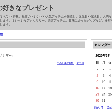
子の好きなプレゼント
ぶプレゼント特集。最新のトレンドや人気アイテムを厳選し、誕生日や記念日、大切
します。オシャレなアクセサリー、美容アイテム、趣味に合ったグッズなど、多彩
します。
用
カレンダー
りません。
2025年3月
日
月
火
この記事のURL
未分類
-
-
-
2
3
4
9
10
11
16
17
18
23
24
25
30
31
-
前の月
次