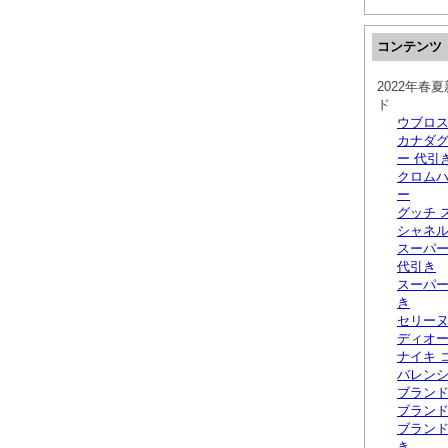
コンテンツ
2022年春
ド
ウブロ
カナダ
ー 代引
クロムハ
ー
グッチ 
シャネル
スーパー
代引き
スーパー
き
セリーヌ
ディオ
ナイキ 
バレン
ブラン
ブランド
ブラン
き