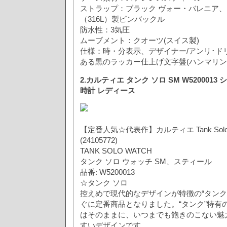
ストラップ：ブラック ヴォー・バレニア
（316L）製ピンバックル
防水性：3気圧
ムーブメント：クオーツ(スイス製)
仕様：時・分表示、デザイナー/アンリ･ドリニ
ある黒のラッカー仕上げ文字盤(ハンマリン
2.カルティエ タンク ソロ SM W5200013
時計 レディース
【定番人気☆代表作】カルティエ Tank Solo Sm
(24105772)
TANK SOLO WATCH
タンク ソロ ウォッチ SM、スティール
品番: W5200013
☆タンク ソロ
控えめで現代的なデザインが特徴の“タンク
ぐに定番商品となりました。“タンク”特有
はそのままに、いつまでも飽きのこない魅
すいデザインです。