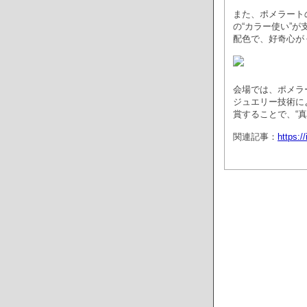
また、ポメラート
の“カラー使い”
配色で、好奇心が
会場では、ポメラ
ジュエリー技術に
賞することで、“
関連記事：
https:/