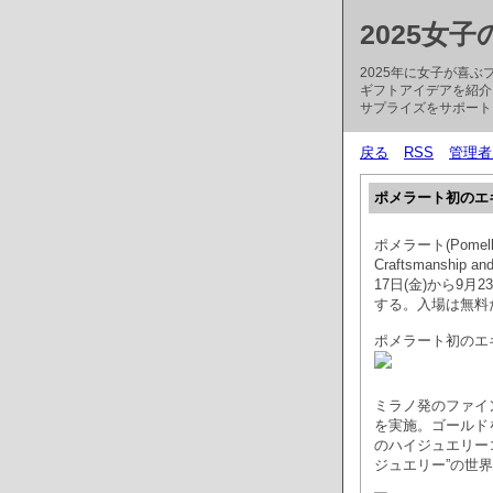
2025女
2025年に女子が喜
ギフトアイデアを紹介
サプライズをサポート
戻る
RSS
管理者
ポメラート初のエ
ポメラート(Pomell
Craftsmanship 
17日(金)から9
する。入場は無料
ポメラート初のエ
ミラノ発のファイ
を実施。ゴールド
のハイジュエリー
ジュエリー”の世