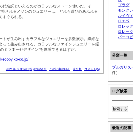
プラダ
の代名詞といえるのがカラフルなストーン使いだ。そ
モンクレ
が支持されるメゾンのジュエリーは、どれも遊び心あふれる
ルイヴ
くすぐられる。
ロエベ
ロレック
ロレッ
パーコ
ートが生み出すカラフルなジュエリーを多数展示。繊細な
よって生み出される、カラフルなファインジュエリーを鑑
真のミラネーゼデザイン”を体感できるはずだ。
分類一覧
/ikecopy.ko-co.jp/
ブルガリス
2021年09月14日(火)12時51分
この記事のURL
未分類
コメント(5)
件）
ログ検索
最近の記事