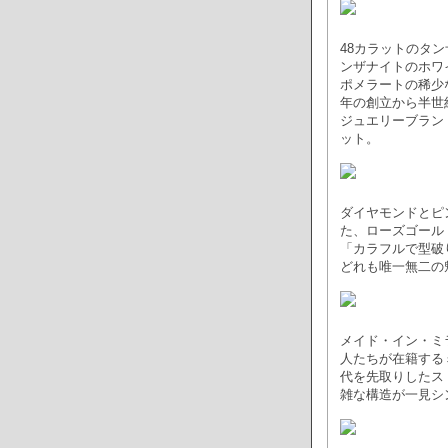
48カラットのタン
ンザナイトのホワ
ポメラートの稀少
年の創立から半世
ジュエリーブラン
ット。
ダイヤモンドとピ
た、ローズゴール
「カラフルで型破
どれも唯一無二の
メイド・イン・ミ
人たちが在籍する
代を先取りしたス
雑な構造が一見シ