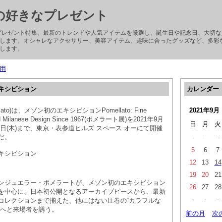
子の好きなプレゼント
ぶプレゼント特集。最新のトレンドや人気アイテムを厳選し、誕生日や記念日、大切
します。オシャレなアクセサリー、美容アイテム、趣味に合ったグッズなど、多彩
します。
用
キシビション
カレンダー
ato)は、メゾン初のエキシビションPomellato: Fine
2021年9月
and Milanese Design Since 1967(ポメラート展)を2021年9月
日
月
火
月23日(木)まで、東京・表参道ヒルズ スペース オーにて開催
だ。
-
-
-
5
6
7
キシビション
12
13
14
19
20
21
ンジュエラー・ポメラートが、メゾン初のエキシビション
26
27
28
を中心に、日本初公開となるアーカイブピースから、最新
-
-
-
コレクションまで揃えた、他にはない圧巻の“カラフルな
界へと来場者を誘う。
前の月
次