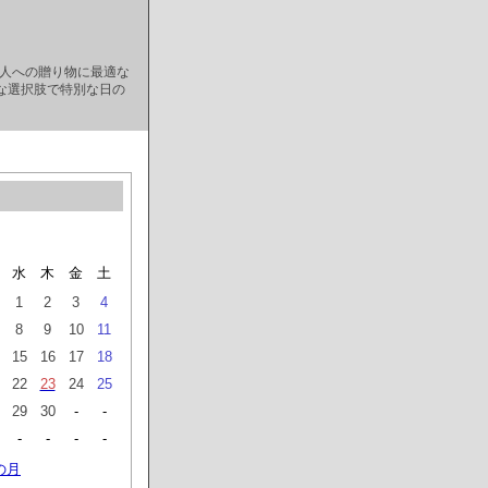
な人への贈り物に最適な
な選択肢で特別な日の
水
木
金
土
1
2
3
4
8
9
10
11
15
16
17
18
22
23
24
25
29
30
-
-
-
-
-
-
の月