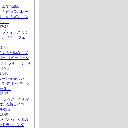
レムで名高い
H」とのコラボレー
ル、シチズン「シ
ト」」
17:43
ロブティックにて
ーホリデー フェ
00:08
くような動き、ブ
パー コピー「オク
セントラル トゥール
ピヨン」
17:40
リーンが美しい！
「ラ デ ドゥ ディオ
ィーヌ」
12:17
リーフ＆アーペルが
徴する新しいゴー
ルを発表
10:40
レゼントに人気の
ンドランキング