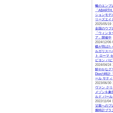
蠍のエンブ
「ABART
ションモデ
リーズエイ
2025/05/19 
全国のウブ
「ウィンタ
ア」開催中
2024/12/06 
蝶が羽ばた
ルガリスー
ト ローマ 
ビヨン パ
2024/04/24 
鮮やかなグ
Diorの時計
ール サテ
2023/06/30 
ヴァン ク
メゾンを象
ルド パー
2022/11/04 
父親へのプ
腕時計ブラ