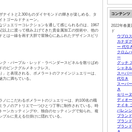
コンテンツ
ザナイトと2,300ものダイヤモンドの輝きが楽しめる、タ
イトゴールドチェーン。
なジュエリーコレクションを通して感じられるのは、1967
2022年春
紀以上に渡って積み上げてきた貴金属加工の技術や、他の
ド
ドとは一線を画す大胆で冒険心にあふれたデザインスピリ
ウブロ
カナダ
ー 代引
クロムハ
ー
ンク・パープル・レッド・ラベンダースピネルを散りばめ
グッチ 
ドのピンクグルメネックレス。
シャネル
り」と表現される、ポメラートのファインジュエリーは、
スーパー
魅力に満ちている。
代引き
スーパー
き
セリーヌ
ディオ
ラノにこだわるポメラートのジュエリーは、約100名の職
ナイキ 
ミラノのアトリエで一つひとつ丁寧に制作されている。時
バレン
トーンカッティングや、独自のセッティングで知られ、複
ブラン
ンプルに見える仕掛けに隠れている。
ブランド
ブラン
き