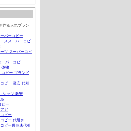
夏新作＆人気ブラン
スーパーコピー
グーススーパーコピ
き
ーツ スーパーコピ
スーパーコピー
 偽物
 コピー ブランド
コピー 激安 代引
 tシャツ 激安
ール
コピー
シアガ
ドコピー
コピー 代引き
ドコピー優良店代引