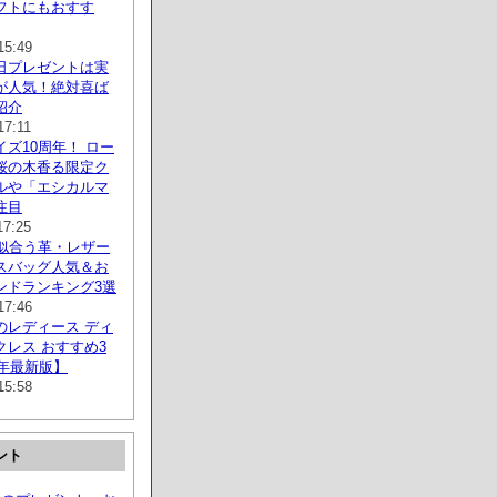
フトにもおすす
15:49
日プレゼントは実
が人気！絶対喜ば
紹介
17:11
ズ10周年！ ロー
桜の木香る限定ク
ルや「エシカルマ
注目
17:25
に似合う革・レザー
スバッグ人気＆お
ンドランキング3選
17:46
のレディース ディ
クレス おすすめ3
2年最新版】
15:58
ント